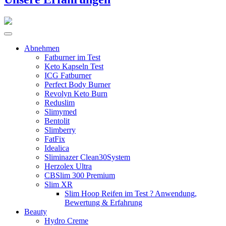
Abnehmen
Fatburner im Test
Keto Kapseln Test
ICG Fatburner
Perfect Body Burner
Revolyn Keto Burn
Reduslim
Slimymed
Bentolit
Slimberry
FatFix
Idealica
Sliminazer Clean30System
Herzolex Ultra
CBSlim 300 Premium
Slim XR
Slim Hoop Reifen im Test ? Anwendung,
Bewertung & Erfahrung
Beauty
Hydro Creme