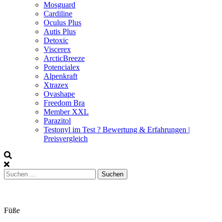
Mosguard
Cardiline
Oculus Plus
Autis Plus
Detoxic
Viscerex
ArcticBreeze
Potencialex
Alpenkraft
Xtrazex
Ovashape
Freedom Bra
Member XXL
Parazitol
Testonyl im Test ? Bewertung & Erfahrungen |
Preisvergleich
Suchen
nach:
Füße