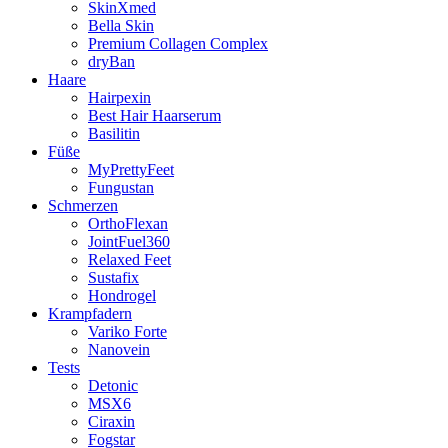
SkinXmed
Bella Skin
Premium Collagen Complex
dryBan
Haare
Hairpexin
Best Hair Haarserum
Basilitin
Füße
MyPrettyFeet
Fungustan
Schmerzen
OrthoFlexan
JointFuel360
Relaxed Feet
Sustafix
Hondrogel
Krampfadern
Variko Forte
Nanovein
Tests
Detonic
MSX6
Ciraxin
Fogstar