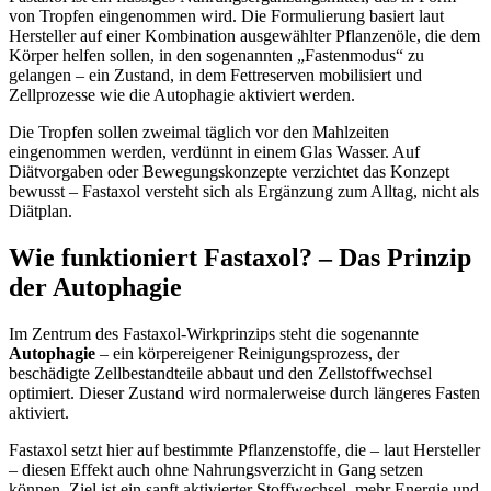
von Tropfen eingenommen wird. Die Formulierung basiert laut
Hersteller auf einer Kombination ausgewählter Pflanzenöle, die dem
Körper helfen sollen, in den sogenannten „Fastenmodus“ zu
gelangen – ein Zustand, in dem Fettreserven mobilisiert und
Zellprozesse wie die Autophagie aktiviert werden.
Die Tropfen sollen zweimal täglich vor den Mahlzeiten
eingenommen werden, verdünnt in einem Glas Wasser. Auf
Diätvorgaben oder Bewegungskonzepte verzichtet das Konzept
bewusst – Fastaxol versteht sich als Ergänzung zum Alltag, nicht als
Diätplan.
Wie funktioniert Fastaxol? – Das Prinzip
der Autophagie
Im Zentrum des Fastaxol-Wirkprinzips steht die sogenannte
Autophagie
– ein körpereigener Reinigungsprozess, der
beschädigte Zellbestandteile abbaut und den Zellstoffwechsel
optimiert. Dieser Zustand wird normalerweise durch längeres Fasten
aktiviert.
Fastaxol setzt hier auf bestimmte Pflanzenstoffe, die – laut Hersteller
– diesen Effekt auch ohne Nahrungsverzicht in Gang setzen
können. Ziel ist ein sanft aktivierter Stoffwechsel, mehr Energie und