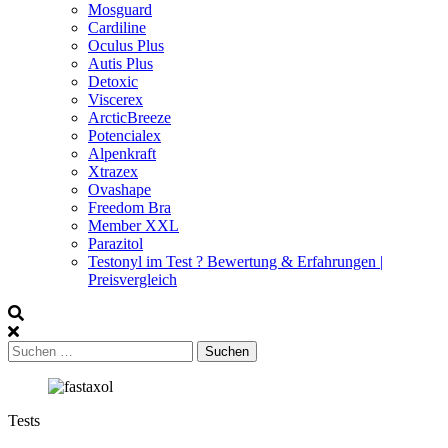
Mosguard
Cardiline
Oculus Plus
Autis Plus
Detoxic
Viscerex
ArcticBreeze
Potencialex
Alpenkraft
Xtrazex
Ovashape
Freedom Bra
Member XXL
Parazitol
Testonyl im Test ? Bewertung & Erfahrungen |
Preisvergleich
Suchen
nach:
Tests