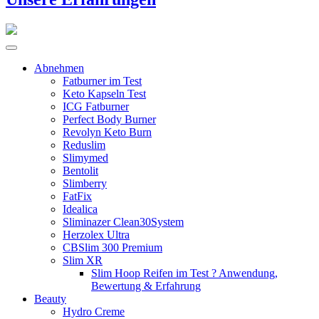
Abnehmen
Fatburner im Test
Keto Kapseln Test
ICG Fatburner
Perfect Body Burner
Revolyn Keto Burn
Reduslim
Slimymed
Bentolit
Slimberry
FatFix
Idealica
Sliminazer Clean30System
Herzolex Ultra
CBSlim 300 Premium
Slim XR
Slim Hoop Reifen im Test ? Anwendung,
Bewertung & Erfahrung
Beauty
Hydro Creme