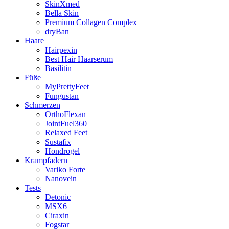
SkinXmed
Bella Skin
Premium Collagen Complex
dryBan
Haare
Hairpexin
Best Hair Haarserum
Basilitin
Füße
MyPrettyFeet
Fungustan
Schmerzen
OrthoFlexan
JointFuel360
Relaxed Feet
Sustafix
Hondrogel
Krampfadern
Variko Forte
Nanovein
Tests
Detonic
MSX6
Ciraxin
Fogstar