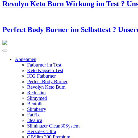
Revolyn Keto Burn Wirkung im Test ? Un
Perfect Body Burner im Selbsttest ? Unse
Abnehmen
Fatburner im Test
Keto Kapseln Test
ICG Fatburner
Perfect Body Burner
Revolyn Keto Burn
Reduslim
Slimymed
Bentolit
Slimberry
FatFix
Idealica
Sliminazer Clean30System
Herzolex Ultra
CBSlim 300 Premium