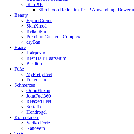
Slim XR
Slim Hoop Reifen im Test ? Anwendung, Bewert
Beauty
Hydro Creme
SkinXmed
Bella Skin
Premium Collagen Complex
dryBan
Haare
Hairpexin
Best Hair Haarserum
Basilitin
Füße
MyPrettyFeet
Fungustan
Schmerzen
OrthoFlexan
JointFuel360
Relaxed Feet
Sustafix
Hondrogel
Krampfadern
Variko Forte
Nanovein
Tests