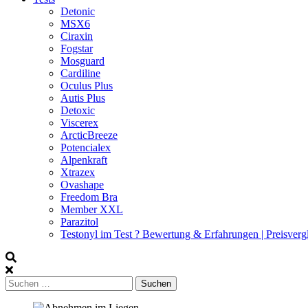
Detonic
MSX6
Ciraxin
Fogstar
Mosguard
Cardiline
Oculus Plus
Autis Plus
Detoxic
Viscerex
ArcticBreeze
Potencialex
Alpenkraft
Xtrazex
Ovashape
Freedom Bra
Member XXL
Parazitol
Testonyl im Test ? Bewertung & Erfahrungen | Preisverg
Suchen
nach: