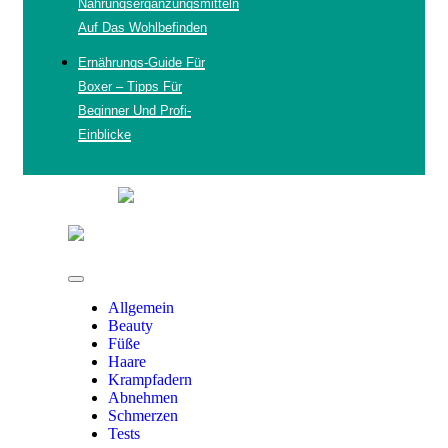
Nahrungsergänzungsmitteln
Auf Das Wohlbefinden
Ernährungs-Guide Für
Boxer – Tipps Für
Beginner Und Profi-
Einblicke
Allgemein
Beauty
Füße
Haare
Krampfadern
Abnehmen
Schmerzen
Tests