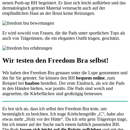
neuen Push-up BH begeistert. Er lässt sich leicht aufkleben und das
dermatologisch getestet Material verursacht auch auf der
empfindlichen Haut an der Brust keine Reizungen.
Er wird sowohl von Frauen, die die Pads unter sportlichen Tops als
auch von Trägerinnen, die ein elegantes Outfit trugen, geschätzt.
Wir testen den Freedom Bra selbst!
Wir haben den Freedom Bra genauer unter die Lupe genommen und
ihn für Sie getestet. Sie können den BH
bequem online
, zum
Beispiel bei
baaboo
bestellen. Der erste Eindruck, als wir die Pads
in den Händen hielten, war positiv. Die Pads sind weich und
angenehm, die Klebeflächen sind großzügig bemessen.
Es bot sich an, dass ich selbst den Freedom Bra teste, um
bestmöglich zu berichten. Ich trage Körbchengröße „C“, habe also
etwas mehr „Holz vor der Hütte“. Da ich sehr gern Trägertops trage,
bin ich immer auf der Suche nach einem farblich passenden BH.
Die Pads
lassen sich leicht auf die Brüste aufkleben
und mit der