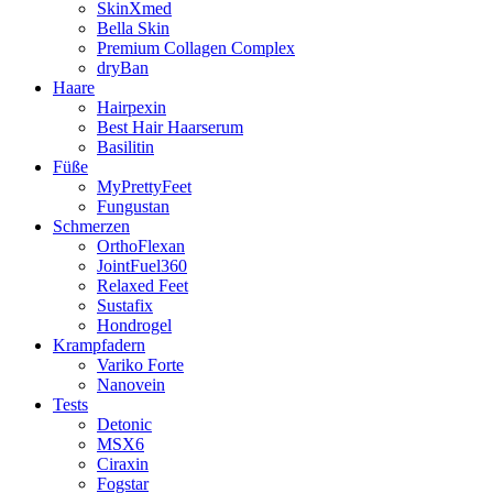
SkinXmed
Bella Skin
Premium Collagen Complex
dryBan
Haare
Hairpexin
Best Hair Haarserum
Basilitin
Füße
MyPrettyFeet
Fungustan
Schmerzen
OrthoFlexan
JointFuel360
Relaxed Feet
Sustafix
Hondrogel
Krampfadern
Variko Forte
Nanovein
Tests
Detonic
MSX6
Ciraxin
Fogstar