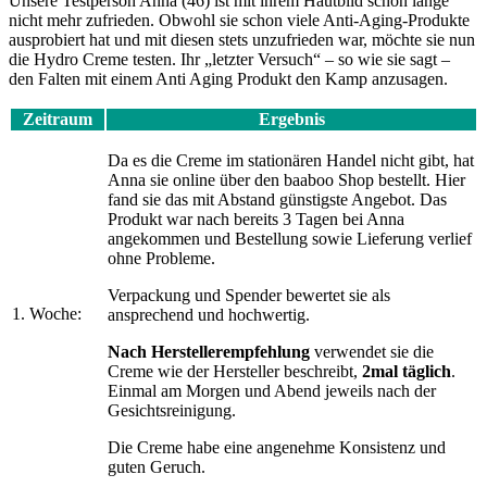
Unsere Testperson Anna (46) ist mit ihrem Hautbild schon lange
nicht mehr zufrieden. Obwohl sie schon viele Anti-Aging-Produkte
ausprobiert hat und mit diesen stets unzufrieden war, möchte sie nun
die Hydro Creme testen. Ihr „letzter Versuch“ – so wie sie sagt –
den Falten mit einem Anti Aging Produkt den Kamp anzusagen.
Zeitraum
Ergebnis
Da es die Creme im stationären Handel nicht gibt, hat
Anna sie online über den baaboo Shop bestellt. Hier
fand sie das mit Abstand günstigste Angebot. Das
Produkt war nach bereits 3 Tagen bei Anna
angekommen und Bestellung sowie Lieferung verlief
ohne Probleme.
Verpackung und Spender bewertet sie als
1. Woche:
ansprechend und hochwertig.
Nach Herstellerempfehlung
verwendet sie die
Creme wie der Hersteller beschreibt,
2mal täglich
.
Einmal am Morgen und Abend jeweils nach der
Gesichtsreinigung.
Die Creme habe eine angenehme Konsistenz und
guten Geruch.