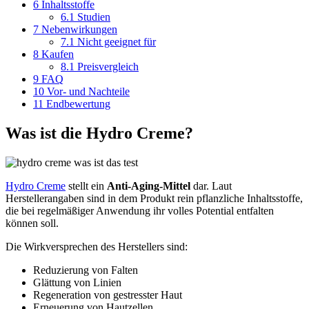
6
Inhaltsstoffe
6.1
Studien
7
Nebenwirkungen
7.1
Nicht geeignet für
8
Kaufen
8.1
Preisvergleich
9
FAQ
10
Vor- und Nachteile
11
Endbewertung
Was ist die Hydro Creme?
Hydro Creme
stellt ein
Anti-Aging-Mittel
dar. Laut
Herstellerangaben sind in dem Produkt rein pflanzliche Inhaltsstoffe,
die bei regelmäßiger Anwendung ihr volles Potential entfalten
können soll.
Die Wirkversprechen des Herstellers sind:
Reduzierung von Falten
Glättung von Linien
Regeneration von gestresster Haut
Erneuerung von Hautzellen