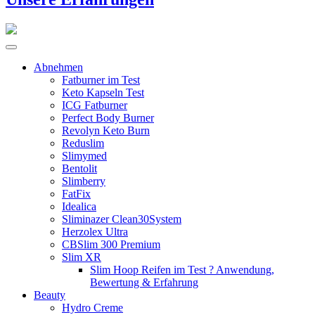
Abnehmen
Fatburner im Test
Keto Kapseln Test
ICG Fatburner
Perfect Body Burner
Revolyn Keto Burn
Reduslim
Slimymed
Bentolit
Slimberry
FatFix
Idealica
Sliminazer Clean30System
Herzolex Ultra
CBSlim 300 Premium
Slim XR
Slim Hoop Reifen im Test ? Anwendung,
Bewertung & Erfahrung
Beauty
Hydro Creme