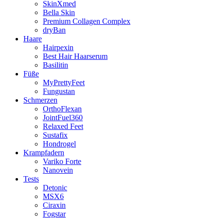
SkinXmed
Bella Skin
Premium Collagen Complex
dryBan
Haare
Hairpexin
Best Hair Haarserum
Basilitin
Füße
MyPrettyFeet
Fungustan
Schmerzen
OrthoFlexan
JointFuel360
Relaxed Feet
Sustafix
Hondrogel
Krampfadern
Variko Forte
Nanovein
Tests
Detonic
MSX6
Ciraxin
Fogstar