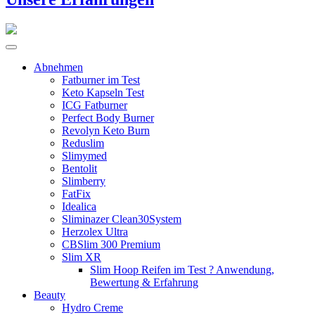
Abnehmen
Fatburner im Test
Keto Kapseln Test
ICG Fatburner
Perfect Body Burner
Revolyn Keto Burn
Reduslim
Slimymed
Bentolit
Slimberry
FatFix
Idealica
Sliminazer Clean30System
Herzolex Ultra
CBSlim 300 Premium
Slim XR
Slim Hoop Reifen im Test ? Anwendung,
Bewertung & Erfahrung
Beauty
Hydro Creme