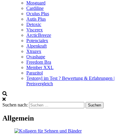
Mosguard
Cardiline
Oculus Plus
Autis Plus
Detoxic
Viscerex
ArcticBreeze
Potencialex
Alpenkraft
Xtrazex
Ovashape
Freedom Bra
Member XXL
Parazitol
Testonyl im Test ? Bewertung & Erfahrungen |
Preisvergleich
Suchen nach:
Allgemein