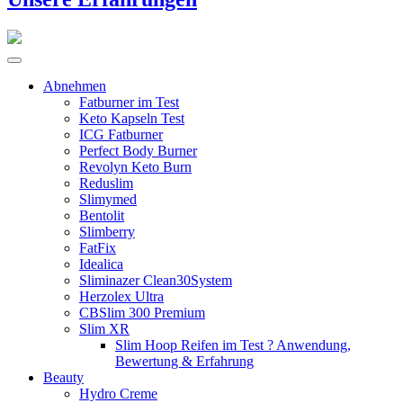
Abnehmen
Fatburner im Test
Keto Kapseln Test
ICG Fatburner
Perfect Body Burner
Revolyn Keto Burn
Reduslim
Slimymed
Bentolit
Slimberry
FatFix
Idealica
Sliminazer Clean30System
Herzolex Ultra
CBSlim 300 Premium
Slim XR
Slim Hoop Reifen im Test ? Anwendung,
Bewertung & Erfahrung
Beauty
Hydro Creme