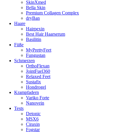
SkinXmed
Bella Skin
Premium Collagen Complex
dryBan
Haare
Hairpexin
Best Hair Haarserum
Basilitin
Füße
MyPrettyFeet
Fungustan
Schmerzen
OrthoFlexan
JointFuel360
Relaxed Feet
Sustafix
Hondrogel
Krampfadern
Variko Forte
Nanovein
Tests
Detonic
MSX6
Ciraxin
Fogstar