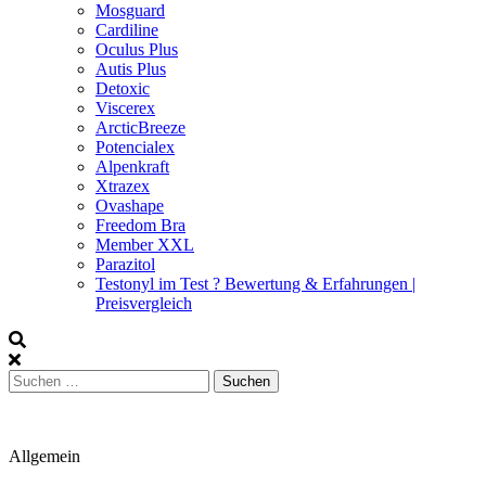
Mosguard
Cardiline
Oculus Plus
Autis Plus
Detoxic
Viscerex
ArcticBreeze
Potencialex
Alpenkraft
Xtrazex
Ovashape
Freedom Bra
Member XXL
Parazitol
Testonyl im Test ? Bewertung & Erfahrungen |
Preisvergleich
Suchen
nach:
Allgemein