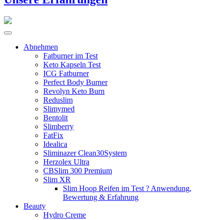
Abnehmen
Fatburner im Test
Keto Kapseln Test
ICG Fatburner
Perfect Body Burner
Revolyn Keto Burn
Reduslim
Slimymed
Bentolit
Slimberry
FatFix
Idealica
Sliminazer Clean30System
Herzolex Ultra
CBSlim 300 Premium
Slim XR
Slim Hoop Reifen im Test ? Anwendung,
Bewertung & Erfahrung
Beauty
Hydro Creme