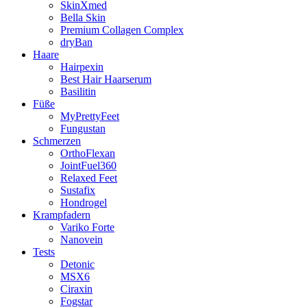
SkinXmed
Bella Skin
Premium Collagen Complex
dryBan
Haare
Hairpexin
Best Hair Haarserum
Basilitin
Füße
MyPrettyFeet
Fungustan
Schmerzen
OrthoFlexan
JointFuel360
Relaxed Feet
Sustafix
Hondrogel
Krampfadern
Variko Forte
Nanovein
Tests
Detonic
MSX6
Ciraxin
Fogstar