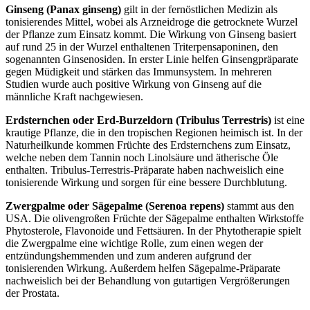
Ginseng (Panax ginseng)
gilt in der fernöstlichen Medizin als
tonisierendes Mittel, wobei als Arzneidroge die getrocknete Wurzel
der Pflanze zum Einsatz kommt. Die Wirkung von Ginseng basiert
auf rund 25 in der Wurzel enthaltenen Triterpensaponinen, den
sogenannten Ginsenosiden. In erster Linie helfen Ginsengpräparate
gegen Müdigkeit und stärken das Immunsystem. In mehreren
Studien wurde auch positive Wirkung von Ginseng auf die
männliche Kraft nachgewiesen.
Erdsternchen oder Erd-Burzeldorn (Tribulus Terrestris)
ist eine
krautige Pflanze, die in den tropischen Regionen heimisch ist. In der
Naturheilkunde kommen Früchte des Erdsternchens zum Einsatz,
welche neben dem Tannin noch Linolsäure und ätherische Öle
enthalten. Tribulus-Terrestris-Präparate haben nachweislich eine
tonisierende Wirkung und sorgen für eine bessere Durchblutung.
Zwergpalme oder Sägepalme (Serenoa repens)
stammt aus den
USA. Die olivengroßen Früchte der Sägepalme enthalten Wirkstoffe
Phytosterole, Flavonoide und Fettsäuren. In der Phytotherapie spielt
die Zwergpalme eine wichtige Rolle, zum einen wegen der
entzündungshemmenden und zum anderen aufgrund der
tonisierenden Wirkung. Außerdem helfen Sägepalme-Präparate
nachweislich bei der Behandlung von gutartigen Vergrößerungen
der Prostata.