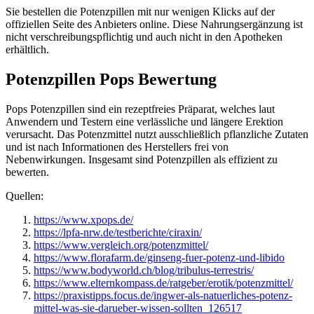
Sie bestellen die Potenzpillen mit nur wenigen Klicks auf der
offiziellen Seite des Anbieters online. Diese Nahrungsergänzung ist
nicht verschreibungspflichtig und auch nicht in den Apotheken
erhältlich.
Potenzpillen Pops Bewertung
Pops Potenzpillen sind ein rezeptfreies Präparat, welches laut
Anwendern und Testern eine verlässliche und längere Erektion
verursacht. Das Potenzmittel nutzt ausschließlich pflanzliche Zutaten
und ist nach Informationen des Herstellers frei von
Nebenwirkungen. Insgesamt sind Potenzpillen als effizient zu
bewerten.
Quellen:
https://www.xpops.de/
https://lpfa-nrw.de/testberichte/ciraxin/
https://www.vergleich.org/potenzmittel/
https://www.florafarm.de/ginseng-fuer-potenz-und-libido
https://www.bodyworld.ch/blog/tribulus-terrestris/
https://www.elternkompass.de/ratgeber/erotik/potenzmittel/
https://praxistipps.focus.de/ingwer-als-natuerliches-potenz-
mittel-was-sie-darueber-wissen-sollten_126517