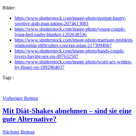
Bilder:
https://www.shutterstock.com/image-photo/portrait-happy-
sportive-arab-man-taking-2074613083
https://www.shutterstock.com/image-photo/young-couple-
lying-bed-under-blanket-1202638336
https://www.shutterstock.com/image-photo/marriage-problem-
relationship-difficulties-concept-asian-2173094067
https://www.shutterstock.com/image-photo/hands-couple-
lovers-having-sex-on-497632507
https://www.shutterstock.com/image-photo/word-sex-written-
by-finger-on-1892964037
Tags :
Vorheriger Beitrag
Mit Diät-Shakes abnehmen – sind sie eine
gute Alternative?
Nächster Beitrag