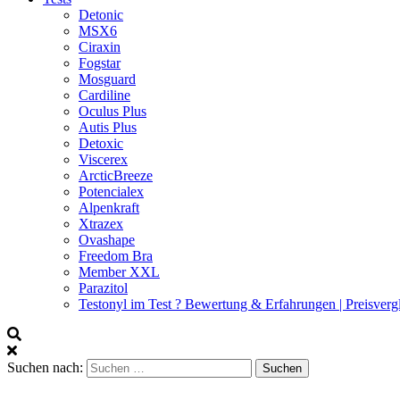
Detonic
MSX6
Ciraxin
Fogstar
Mosguard
Cardiline
Oculus Plus
Autis Plus
Detoxic
Viscerex
ArcticBreeze
Potencialex
Alpenkraft
Xtrazex
Ovashape
Freedom Bra
Member XXL
Parazitol
Testonyl im Test ? Bewertung & Erfahrungen | Preisverg
Suchen nach: