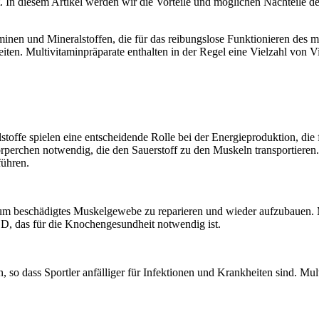
t. In diesem Artikel werden wir die Vorteile und möglichen Nachteile
nen und Mineralstoffen, die für das reibungslose Funktionieren des me
keiten. Multivitaminpräparate enthalten in der Regel eine Vielzahl von
offe spielen eine entscheidende Rolle bei der Energieproduktion, die fü
örperchen notwendig, die den Sauerstoff zu den Muskeln transportieren
ühren.
m beschädigtes Muskelgewebe zu reparieren und wieder aufzubauen. Mul
n D, das für die Knochengesundheit notwendig ist.
o dass Sportler anfälliger für Infektionen und Krankheiten sind. Mul