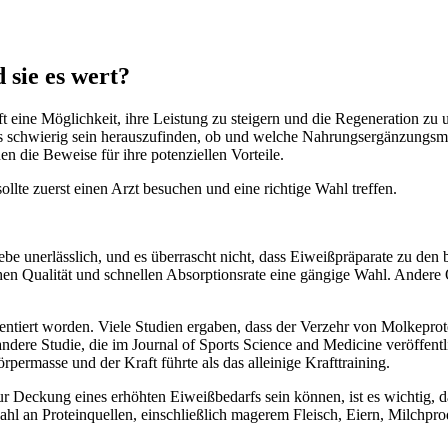
 sie es wert?
eine Möglichkeit, ihre Leistung zu steigern und die Regeneration zu un
 schwierig sein herauszufinden, ob und welche Nahrungsergänzungsmittel
n die Beweise für ihre potenziellen Vorteile.
llte zuerst einen Arzt besuchen und eine richtige Wahl treffen.
e unerlässlich, und es überrascht nicht, dass Eiweißpräparate zu den 
en Qualität und schnellen Absorptionsrate eine gängige Wahl. Andere 
entiert worden. Viele Studien ergaben, dass der Verzehr von Molkepro
ndere Studie, die im Journal of Sports Science and Medicine veröffentl
ermasse und der Kraft führte als das alleinige Krafttraining.
ckung eines erhöhten Eiweißbedarfs sein können, ist es wichtig, dar
l an Proteinquellen, einschließlich magerem Fleisch, Eiern, Milchpr