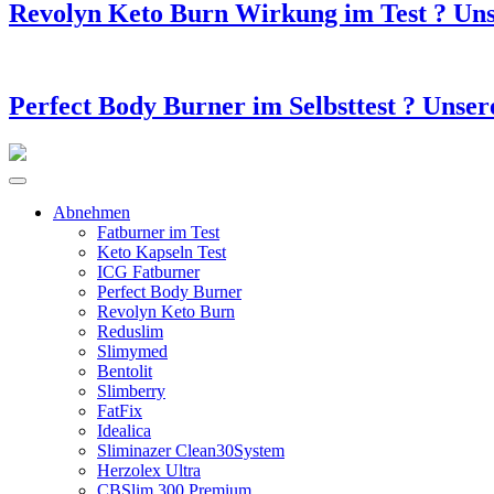
Revolyn Keto Burn Wirkung im Test ? Un
Perfect Body Burner im Selbsttest ? Unse
Abnehmen
Fatburner im Test
Keto Kapseln Test
ICG Fatburner
Perfect Body Burner
Revolyn Keto Burn
Reduslim
Slimymed
Bentolit
Slimberry
FatFix
Idealica
Sliminazer Clean30System
Herzolex Ultra
CBSlim 300 Premium