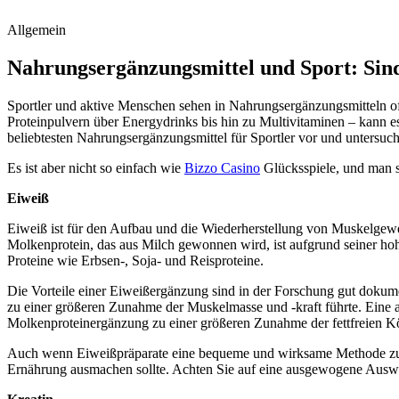
Allgemein
Nahrungsergänzungsmittel und Sport: Sind
Sportler und aktive Menschen sehen in Nahrungsergänzungsmitteln oft 
Proteinpulvern über Energydrinks bis hin zu Multivitaminen – kann es
beliebtesten Nahrungsergänzungsmittel für Sportler vor und untersuche
Es ist aber nicht so einfach wie
Bizzo Casino
Glücksspiele, und man so
Eiweiß
Eiweiß ist für den Aufbau und die Wiederherstellung von Muskelgeweb
Molkenprotein, das aus Milch gewonnen wird, ist aufgrund seiner hoh
Proteine wie Erbsen-, Soja- und Reisproteine.
Die Vorteile einer Eiweißergänzung sind in der Forschung gut dokum
zu einer größeren Zunahme der Muskelmasse und -kraft führte. Eine a
Molkenproteinergänzung zu einer größeren Zunahme der fettfreien Körp
Auch wenn Eiweißpräparate eine bequeme und wirksame Methode zur De
Ernährung ausmachen sollte. Achten Sie auf eine ausgewogene Auswah