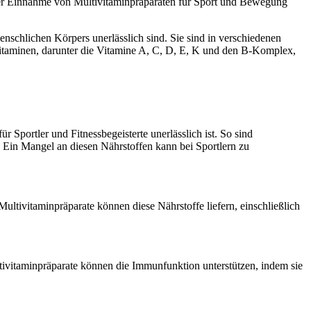
 der Einnahme von Multivitaminpräparaten für Sport und Bewegung
nschlichen Körpers unerlässlich sind. Sie sind in verschiedenen
 Vitaminen, darunter die Vitamine A, C, D, E, K und den B-Komplex,
r Sportler und Fitnessbegeisterte unerlässlich ist. So sind
. Ein Mangel an diesen Nährstoffen kann bei Sportlern zu
tivitaminpräparate können diese Nährstoffe liefern, einschließlich
tivitaminpräparate können die Immunfunktion unterstützen, indem sie