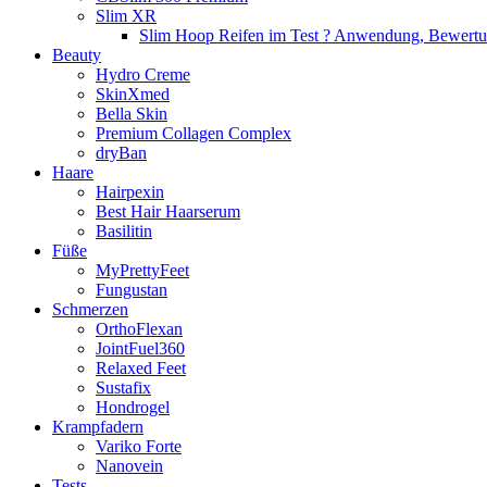
Slim XR
Slim Hoop Reifen im Test ? Anwendung, Bewert
Beauty
Hydro Creme
SkinXmed
Bella Skin
Premium Collagen Complex
dryBan
Haare
Hairpexin
Best Hair Haarserum
Basilitin
Füße
MyPrettyFeet
Fungustan
Schmerzen
OrthoFlexan
JointFuel360
Relaxed Feet
Sustafix
Hondrogel
Krampfadern
Variko Forte
Nanovein
Tests