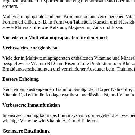
Ergänzungsmittel für Sportler notwendig und wirksam sind oder nich
erörtern.
Multivitaminpräparate sind eine Kombination aus verschiedenen Vitami
Formen erhältlich, z. B. in Form von Tabletten, Kapseln und Flüssig
sowie Mineralstoffe wie Kalzium, Magnesium, Zink und Eisen.
Vorteile von Multivitaminpräparaten für den Sport
Verbessertes Energieniveau
Viele der in Multivitaminpräparaten enthaltenen Vitamine und Mineralst
beispielsweise Vitamin B12 und Eisen für die Produktion roter Blutk
Ermüdungserscheinungen und verminderter Ausdauer beim Training f
Bessere Erholung
Nach einem anstrengenden Training benötigt der Körper Nährstoffe, u
Vitamin C, das für die Kollagensynthese unerlässlich ist, und Vitami
Verbesserte Immunfunktion
Intensives Training kann das Immunsystem vorübergehend schwächen, s
wichtige Vitamine wie Vitamin A, C und E liefern.
Geringere Entzündung