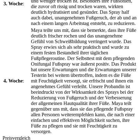
und weniger trocken ist. Besonders ihre Fußsohlen,
3. Woche
:
die zuvor oft rissig und trocken waren, wirkten
deutlich hydratisiert und gesünder. Das Spray half
auch dabei, unangenehmen Fußgeruch, der ab und an
nach einem langen Arbeitstag entsteht, zu reduzieren.
Maya teilte uns mit, dass sie bemerkte, dass ihre Füße
deutlich frischer rochen und das unangenehme
Gefühl von Schweißbildung verringert wurde. Das
Spray erwies sich als sehr praktisch und wurde zu
einem festen Bestandteil ihrer täglichen
Fußpflegeroutine. Der Selbsttest mit dem pflegenden
Onifungal Fußspray war äußerst positiv. Das Produkt
hat unsere Erwartungen und die Erwartungen unserer
Testerin bei weitem übertroffen, indem es die Füße
4. Woche
:
mit Feuchtigkeit versorgt, sie erfrischt und ihnen ein
angenehmes Gefühl verleiht. Unsere Probandin ist
beeindruckt von der Wirksamkeit des Sprays bei der
Reduzierung von Fußgeruch und der Verbesserung
der allgemeinen Hautqualität ihrer Füße. Maya teilt
gegenüber uns mit, dass sie das pflegende Fußspray
allen Personen weiterempfehlen kann, die nach einer
einfachen und effektiven Möglichkeit suchen, ihre
Füße zu pflegen und sie mit Feuchtigkeit zu
versorgen.
Preisvergleich