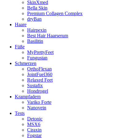
SkinXmed
Bella Skin
Premium Collagen Complex
dryBan
Haare
Hairpexin
Best Hair Haarserum
Basilitin
Füße
MyPrettyFeet
Fungustan
Schmerzen
OrthoFlexan
JointFuel360
Relaxed Feet
Sustafix
Hondrogel
Krampfadern
Variko Forte
Nanovein
Tests
Detonic
MSX6
Ciraxin
Fogstar