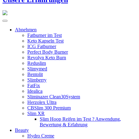
Abnehmen
Fatburner im Test
Keto Kapseln Test
ICG Fatburner
Perfect Body Burner
Revolyn Keto Burn
Reduslim
Slimymed
Bentolit
Slimberry
FatFix
Idealica
Sliminazer Clean30System
Herzolex Ultra
CBSlim 300 Premium
Slim XR
Slim Hoop Reifen im Test ? Anwendung,
Bewertung & Erfahrung
Beauty
Hydro Creme