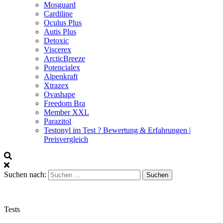
Mosguard
Cardiline
Oculus Plus
Autis Plus
Detoxic
Viscerex
ArcticBreeze
Potencialex
Alpenkraft
Xtrazex
Ovashape
Freedom Bra
Member XXL
Parazitol
Testonyl im Test ? Bewertung & Erfahrungen |
Preisvergleich
Suchen nach:
Tests