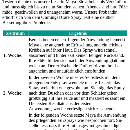
Testerin diente uns unsere Leserin Maya. Sie arbeitet als Verkäufern
und muss täglich bis zu neun Stunden stehen. Abends sind ihre Füße
müde, geschwollen und unangenehm warm. Unsere Probandin
erhofft sich von dem Onifungal Care Spray Test eine deutlich
Besserung ihrer Probleme.
Zeitraum
Ergebnis
Bereits in den ersten Tagen der Anwendung bemerkt
Maya eine angenehme Erfrischung und ein leichtes
Kribbeln auf ihrer Haut. Das Spray wird schnell
1. Woche
:
absorbiert und hinterlässt keinen fettigen Rückstand.
Ihre Füße fühlen sich nach der Anwendung glatt und
weich an. Der erfrischende Duft wird von ihr als
angenehm und unaufdringlich empfunden.
In der zweiten Woche unseres Selbsttests mit dem
pflegenden Fußspray wendete unsere Testerin das
Spray weiterhin wie gewohnt an. Sie trägt das Spray
2. Woche
:
nach dem Duschen oder vor dem Schlafengehen
großzügig auf ihre Füße auf und massiert es sanft ein.
Die ersten Resultate aus der ersten
Anwendungswoche verfestigen sich zusehends.
In der folgenden Woche setzte Maya die Anwendung
des pflegenden Fußsprays wie besprochen fort. Sie
stellte fest, dass ihre Haut insgesamt geschmeidiger